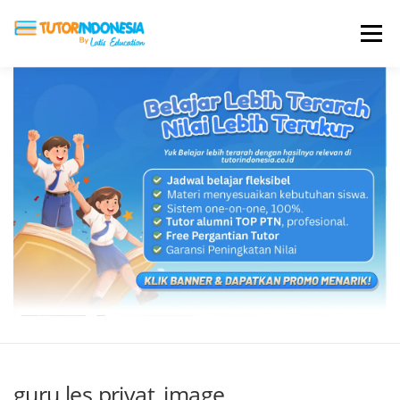
Menu
HOME
ABOUT US
JADI PENGAJAR
BIAYA LES
TESTIMONI
PROFIL ALUMNI
BLOG
DAFTAR SEKOLAH
guru les privat_image