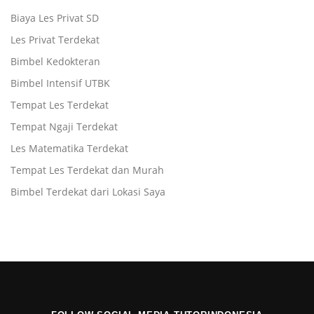
Biaya Les Privat SD
Les Privat Terdekat
Bimbel Kedokteran
Bimbel Intensif UTBK
Tempat Les Terdekat
Tempat Ngaji Terdekat
Les Matematika Terdekat
Tempat Les Terdekat dan Murah
Bimbel Terdekat dari Lokasi Saya