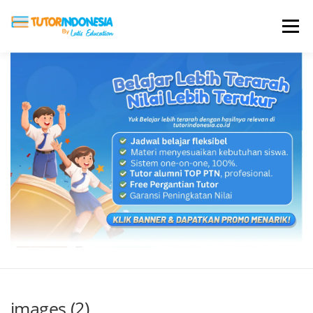
Menu
HOME
ABOUT US
JADI PENGAJAR
BIAYA LES
TESTIMONI
PROFIL ALUMNI
BLOG
DAFTAR SEKOLAH
images (2)