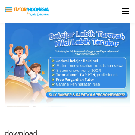
Menu
HOME
ABOUT US
JADI PENGAJAR
BIAYA LES
TESTIMONI
PROFIL ALUMNI
BLOG
DAFTAR SEKOLAH
download