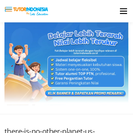
Menu
HOME
ABOUT US
JADI PENGAJAR
BIAYA LES
TESTIMONI
PROFIL ALUMNI
BLOG
DAFTAR SEKOLAH
there-is-no-other-planet-us-