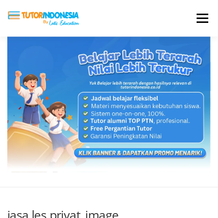
Menu
HOME
ABOUT US
JADI PENGAJAR
BIAYA LES
TESTIMONI
PROFIL ALUMNI
BLOG
DAFTAR SEKOLAH
jasa les privat_image