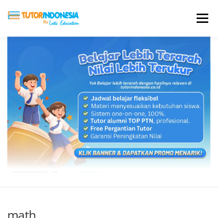
Menu
HOME
ABOUT US
JADI PENGAJAR
BIAYA LES
TESTIMONI
PROFIL ALUMNI
BLOG
DAFTAR SEKOLAH
math