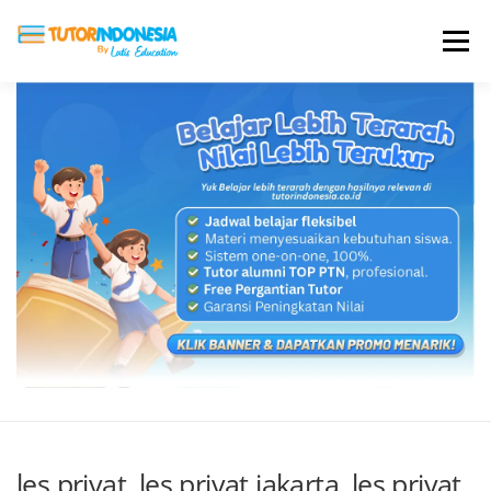
Menu
HOME
ABOUT US
JADI PENGAJAR
BIAYA LES
TESTIMONI
PROFIL ALUMNI
BLOG
DAFTAR SEKOLAH
les privat, les privat jakarta, les privat