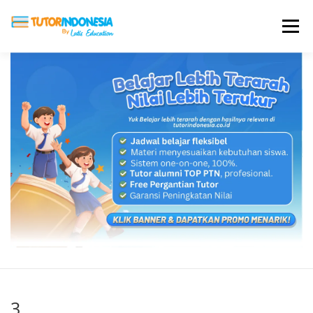
Menu
HOME
ABOUT US
JADI PENGAJAR
BIAYA LES
TESTIMONI
PROFIL ALUMNI
BLOG
DAFTAR SEKOLAH
3