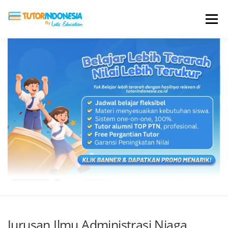
Menu
HOME
ABOUT US
JADI PENGAJAR
BIAYA LES
TESTIMONI
PROFIL ALUMNI
BLOG
DAFTAR SEKOLAH
Jurusan Ilmu Administrasi Niaga