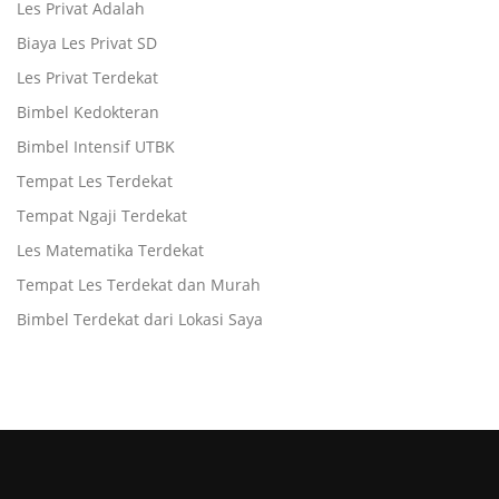
Les Privat Adalah
Biaya Les Privat SD
Les Privat Terdekat
Bimbel Kedokteran
Bimbel Intensif UTBK
Tempat Les Terdekat
Tempat Ngaji Terdekat
Les Matematika Terdekat
Tempat Les Terdekat dan Murah
Bimbel Terdekat dari Lokasi Saya