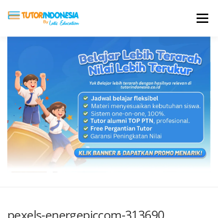
Menu
HOME
ABOUT US
JADI PENGAJAR
BIAYA LES
TESTIMONI
PROFIL ALUMNI
BLOG
DAFTAR SEKOLAH
pexels-energepiccom-313690