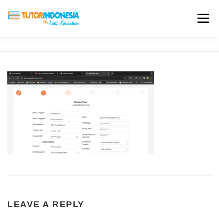
Menu
HOME
ABOUT US
JADI PENGAJAR
BIAYA LES
TESTIMONI
PROFIL ALUMNI
BLOG
DAFTAR SEKOLAH
LEAVE A REPLY