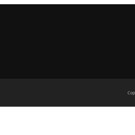
Cop
Hai, Apa yang Bisa
TutorIndonesia Bantu?
Mulai Percakapan Baru!
Ingin Daftar? Hubungi Kami Segera!