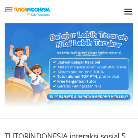
Menu
HOME
ABOUT US
JADI PENGAJAR
BIAYA LES
TESTIMONI
PROFIL ALUMNI
BLOG
DAFTAR SEKOLAH
TUTORINDONESIA interaksi sosial 5