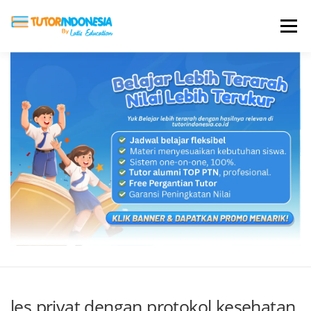
Menu
HOME
ABOUT US
JADI PENGAJAR
BIAYA LES
TESTIMONI
PROFIL ALUMNI
BLOG
DAFTAR SEKOLAH
les privat dengan protokol kesehatan