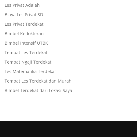
Les Privat Adalah
Biaya Les Privat SD
Les Privat Terdekat
Bimbel Kedokteran
Bimbel Intensif UTBK
Tempat Les Terdekat
Tempat Ngaji Terdekat
Les Matematika Terdekat
Tempat Les Terdekat dan Murah
Bimbel Terdekat dari Lokasi Saya