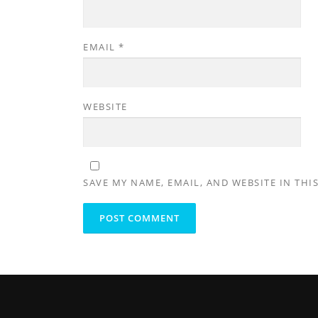
EMAIL
*
WEBSITE
SAVE MY NAME, EMAIL, AND WEBSITE IN THI