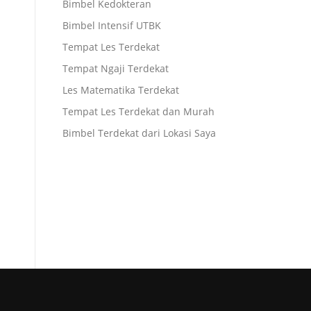
Bimbel Kedokteran
Bimbel Intensif UTBK
Tempat Les Terdekat
Tempat Ngaji Terdekat
Les Matematika Terdekat
Tempat Les Terdekat dan Murah
Bimbel Terdekat dari Lokasi Saya