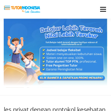
Menu
HOME
ABOUT US
JADI PENGAJAR
BIAYA LES
TESTIMONI
PROFIL ALUMNI
BLOG
DAFTAR SEKOLAH
les privat dengan protokol kesehatan