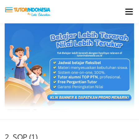
Menu
HOME
ABOUT US
JADI PENGAJAR
BIAYA LES
TESTIMONI
PROFIL ALUMNI
BLOG
DAFTAR SEKOLAH
2. SOP (1)