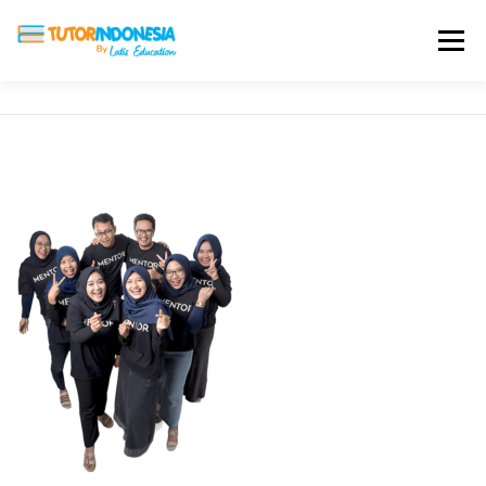
Menu
HOME
ABOUT US
JADI PENGAJAR
BIAYA LES
TESTIMONI
PROFIL ALUMNI
BLOG
DAFTAR SEKOLAH