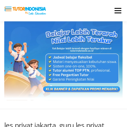
Menu
HOME
ABOUT US
JADI PENGAJAR
BIAYA LES
TESTIMONI
PROFIL ALUMNI
BLOG
DAFTAR SEKOLAH
les privat jakarta, guru les privat