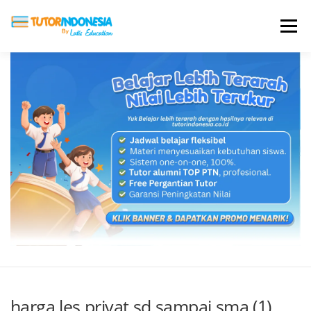
Menu
HOME
ABOUT US
JADI PENGAJAR
BIAYA LES
TESTIMONI
PROFIL ALUMNI
BLOG
DAFTAR SEKOLAH
harga les privat sd sampai sma (1)