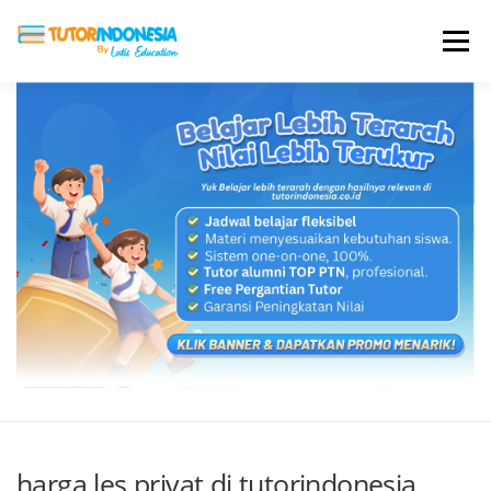
Menu
HOME
ABOUT US
JADI PENGAJAR
BIAYA LES
TESTIMONI
PROFIL ALUMNI
BLOG
DAFTAR SEKOLAH
harga les privat di tutorindonesia