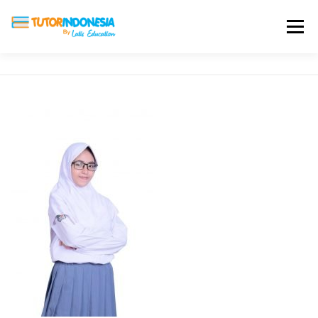
Menu
HOME
ABOUT US
JADI PENGAJAR
BIAYA LES
TESTIMONI
PROFIL ALUMNI
BLOG
DAFTAR SEKOLAH