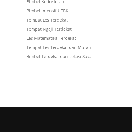
Bimbel Kedokteran
Bimbel Intensif UTBK
Tempat Les Terdekat
Tempat Ngaji Terdekat
Les Matematika Terdekat
Tempat Les Terdekat dan Murah
Bimbel Terdekat dari Lokasi Saya