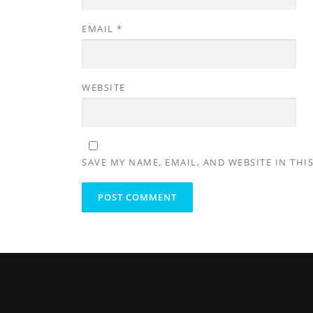
EMAIL
*
WEBSITE
SAVE MY NAME, EMAIL, AND WEBSITE IN THI