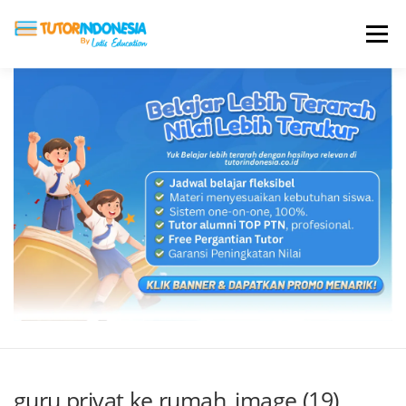
Menu
HOME
ABOUT US
JADI PENGAJAR
BIAYA LES
TESTIMONI
PROFIL ALUMNI
BLOG
DAFTAR SEKOLAH
guru privat ke rumah_image (19)