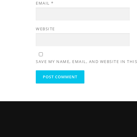
EMAIL
*
WEBSITE
SAVE MY NAME, EMAIL, AND WEBSITE IN THI