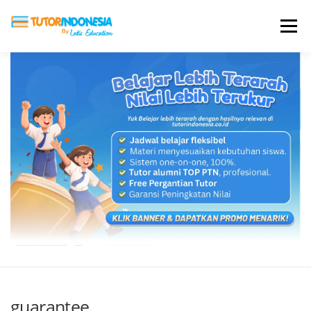
Menu
HOME
ABOUT US
JADI PENGAJAR
BIAYA LES
TESTIMONI
PROFIL ALUMNI
BLOG
DAFTAR SEKOLAH
guarantee