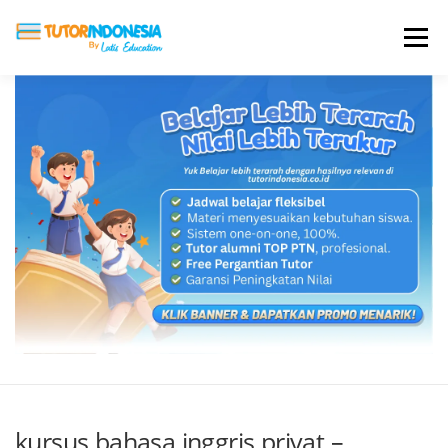
Menu
HOME
ABOUT US
JADI PENGAJAR
BIAYA LES
TESTIMONI
PROFIL ALUMNI
BLOG
DAFTAR SEKOLAH
kursus bahasa inggris privat –