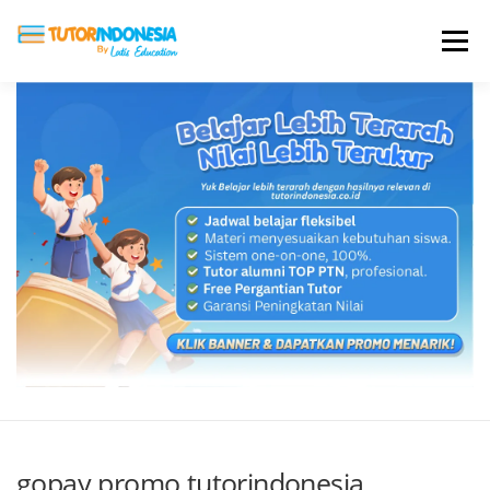
Menu
HOME
ABOUT US
JADI PENGAJAR
BIAYA LES
TESTIMONI
PROFIL ALUMNI
BLOG
DAFTAR SEKOLAH
gopay promo tutorindonesia