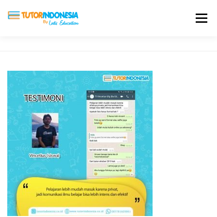
Menu
HOME
ABOUT US
JADI PENGAJAR
BIAYA LES
TESTIMONI
PROFIL ALUMNI
BLOG
DAFTAR SEKOLAH