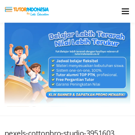
Menu
HOME
ABOUT US
JADI PENGAJAR
BIAYA LES
TESTIMONI
PROFIL ALUMNI
BLOG
DAFTAR SEKOLAH
pexels-cottonbro-studio-3951603