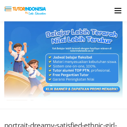
Menu
HOME
ABOUT US
JADI PENGAJAR
BIAYA LES
TESTIMONI
PROFIL ALUMNI
BLOG
DAFTAR SEKOLAH
portrait-dreamy-satisfied-ethnic-girl-