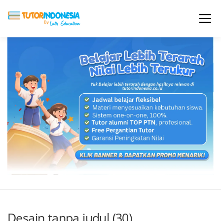
Menu
HOME
ABOUT US
JADI PENGAJAR
BIAYA LES
TESTIMONI
PROFIL ALUMNI
BLOG
DAFTAR SEKOLAH
Desain tanpa judul (30)