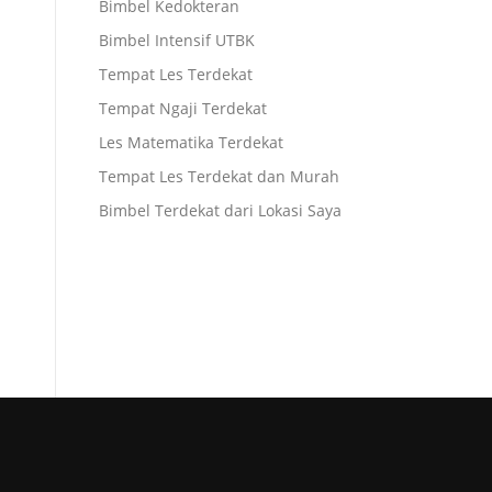
Bimbel Kedokteran
Bimbel Intensif UTBK
Tempat Les Terdekat
Tempat Ngaji Terdekat
Les Matematika Terdekat
Tempat Les Terdekat dan Murah
Bimbel Terdekat dari Lokasi Saya