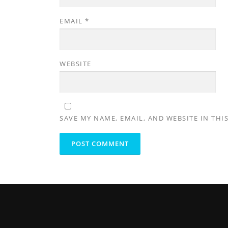
EMAIL
*
WEBSITE
SAVE MY NAME, EMAIL, AND WEBSITE IN THI