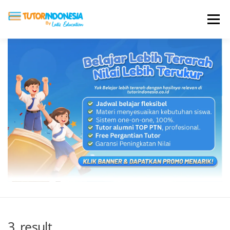
Menu
HOME
ABOUT US
JADI PENGAJAR
BIAYA LES
TESTIMONI
PROFIL ALUMNI
BLOG
DAFTAR SEKOLAH
3_result