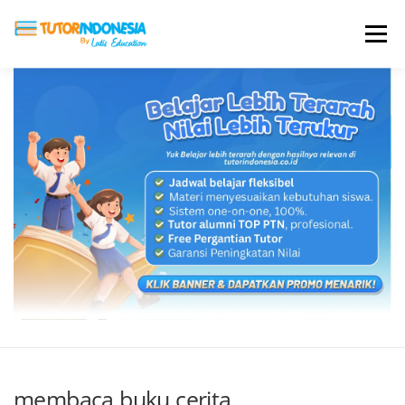
Menu
HOME
ABOUT US
JADI PENGAJAR
BIAYA LES
TESTIMONI
PROFIL ALUMNI
BLOG
DAFTAR SEKOLAH
membaca buku cerita