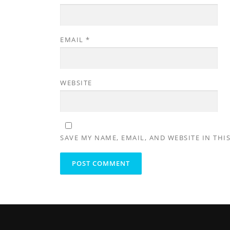
EMAIL
*
WEBSITE
SAVE MY NAME, EMAIL, AND WEBSITE IN THI