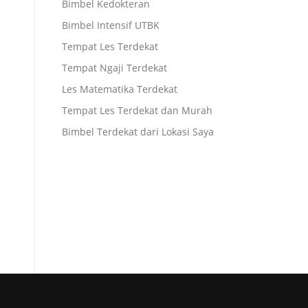
Bimbel Kedokteran
Bimbel Intensif UTBK
Tempat Les Terdekat
Tempat Ngaji Terdekat
Les Matematika Terdekat
Tempat Les Terdekat dan Murah
Bimbel Terdekat dari Lokasi Saya