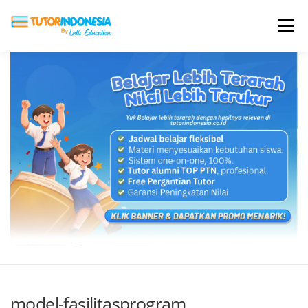
Menu
HOME
ABOUT US
JADI PENGAJAR
BIAYA LES
TESTIMONI
PROFIL ALUMNI
BLOG
DAFTAR SEKOLAH
model-fasilitasprogram