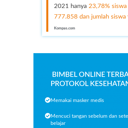
2021 hanya
23,78% siswa
777.858 dan jumlah siswa 
Kompas.com
BIMBEL ONLINE TERB
PROTOKOL KESEHATAN
Memakai masker medis
Mencuci tangan sebelum dan sete
belajar