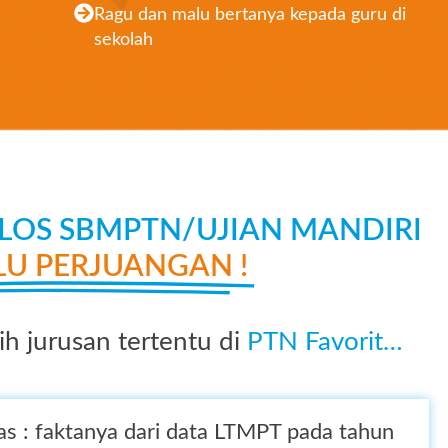
Ragu dan malu bertanya kepada guru di
sekolah
OS SBMPTN/UJIAN MANDIRI
LU PERJUANGAN !
h jurusan tertentu di
PTN Favorit…
as : faktanya dari data LTMPT pada tahun