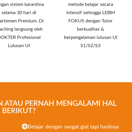
ngan sistem karantina
metode belajar secara
selama 30 hari di
intensif sehingga LEBIH
artemen Premium. Di
FOKUS dengan Tutor
aching langsung oleh
berkualitas &
OKTER Profesional
berpengalaman lulusan UI
Lulusan UI
S1/S2/S3
 ATAU PERNAH MENGALAMI HAL
BERIKUT?
Belajar dengan sangat giat tapi hasilnya