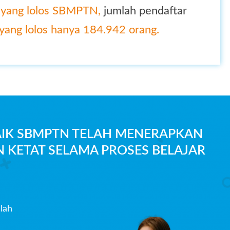
 yang lolos SBMPTN,
jumlah pendaftar
yang lolos hanya 184.942 orang.
AIK SBMPTN TELAH MENERAPKAN
 KETAT SELAMA PROSES BELAJAR
lah