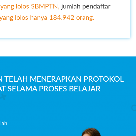
 yang lolos SBMPTN,
jumlah pendaftar
yang lolos hanya 184.942 orang.
N TELAH MENERAPKAN PROTOKOL
T SELAMA PROSES BELAJAR
lah