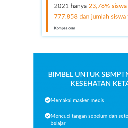
2021 hanya
23,78% siswa
777.858 dan jumlah siswa 
Kompas.com
BIMBEL UNTUK SBMPT
KESEHATAN KETA
Memakai masker medis
Mencuci tangan sebelum dan sete
belajar