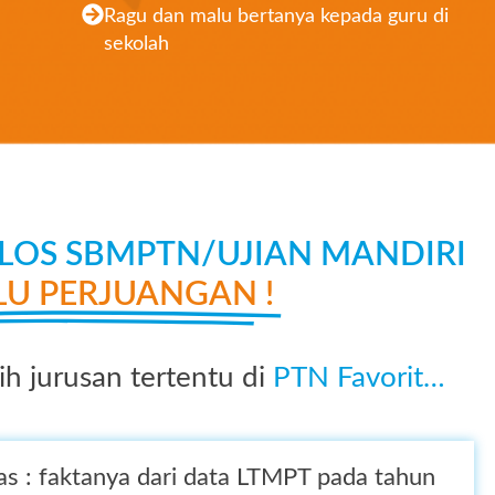
Ragu dan malu bertanya kepada guru di
sekolah
OS SBMPTN/UJIAN MANDIRI
LU PERJUANGAN !
h jurusan tertentu di
PTN Favorit…
as : faktanya dari data LTMPT pada tahun