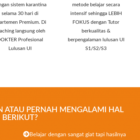
ngan sistem karantina
metode belajar secara
selama 30 hari di
intensif sehingga LEBIH
artemen Premium. Di
FOKUS dengan Tutor
aching langsung oleh
berkualitas &
OKTER Profesional
berpengalaman lulusan UI
Lulusan UI
S1/S2/S3
 ATAU PERNAH MENGALAMI HAL
BERIKUT?
Belajar dengan sangat giat tapi hasilnya