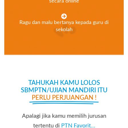
secara online
Ragu dan malu bertanya kepada guru di
sekolah
TAHUKAH KAMU LOLOS
SBMPTN/UJIAN MANDIRI ITU
PERLU PERJUANGAN !
Apalagi jika kamu memilih jurusan
tertentu di
PTN Favorit…