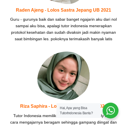
Raden Ajeng - Lolos Sastra Jepang UB 2021
Guru - gurunya baik dan sabar banget ngajarin aku dari nol
sampai aku bisa, apalagi tutor indonesia menerapkan
protokol kesehatan dan sudah divaksin jadi makin nyaman
saat bimbingan les. pokoknya terimakasih banyak latis
Riza Saphira - Lolos Hukum UNAIR 2021
Hai, Apa yang Bisa
TutorIndonesia Bantu?
Tutor Indonesia memiliki tutor yang sangat friendly serta
cara mengajarnya beragam sehingga gampang diingat dan