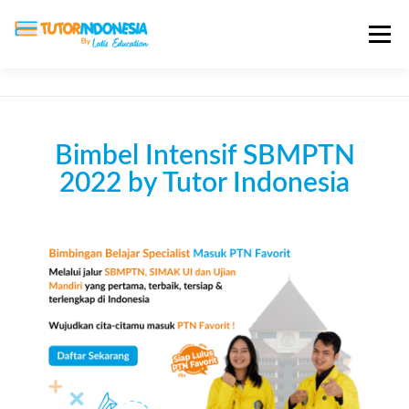
Menu
HOME
ABOUT US
JADI PENGAJAR
Bimbel Intensif SBMPTN
BIAYA LES
TESTIMONI
PROFIL ALUMNI
2022 by Tutor Indonesia
BLOG
DAFTAR SEKOLAH