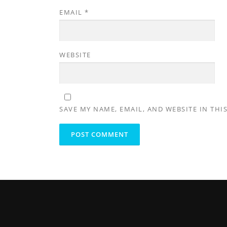
EMAIL
*
WEBSITE
SAVE MY NAME, EMAIL, AND WEBSITE IN THI