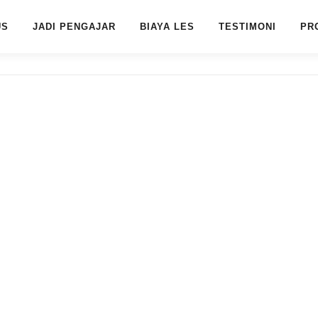
US
JADI PENGAJAR
BIAYA LES
TESTIMONI
PR