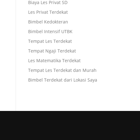
Biaya Les Privat SD
Les Privat Terdekat
Bimbel Kedokteran
Bimbel Intensif UTBK
Tempat Les Terdekat
Tempat Ngaji Terdekat
Les Matematika Terdekat
Tempat Les Terdekat dan Murah
Bimbel Terdekat dari Lokasi Saya