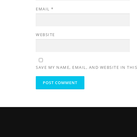
EMAIL
*
WEBSITE
SAVE MY NAME, EMAIL, AND WEBSITE IN THI