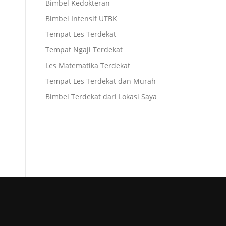
Bimbel Kedokteran
Bimbel Intensif UTBK
Tempat Les Terdekat
Tempat Ngaji Terdekat
Les Matematika Terdekat
Tempat Les Terdekat dan Murah
Bimbel Terdekat dari Lokasi Saya