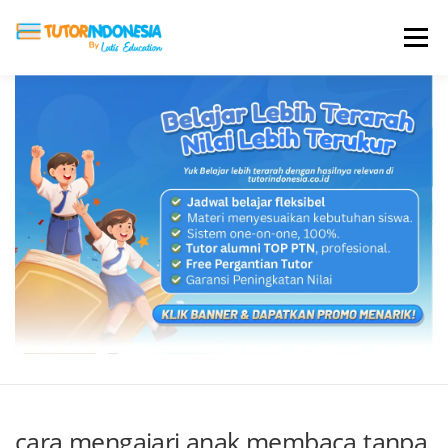
Menu
HOME
ABOUT US
JADI PENGAJAR
BIAYA LES
TESTIMONI
PROFIL ALUMNI
BLOG
DAFTAR SEKOLAH
cara mengajari anak membaca tanpa