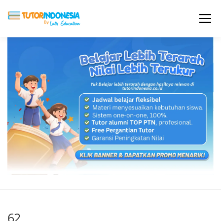
Menu
HOME
ABOUT US
JADI PENGAJAR
BIAYA LES
TESTIMONI
PROFIL ALUMNI
BLOG
DAFTAR SEKOLAH
62