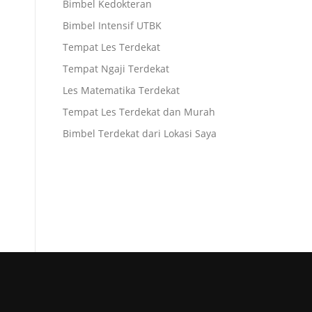
Bimbel Kedokteran
Bimbel Intensif UTBK
Tempat Les Terdekat
Tempat Ngaji Terdekat
Les Matematika Terdekat
Tempat Les Terdekat dan Murah
Bimbel Terdekat dari Lokasi Saya