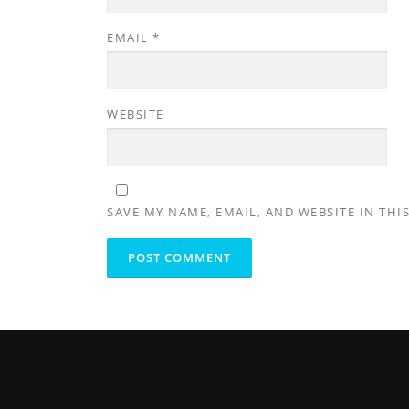
EMAIL
*
WEBSITE
SAVE MY NAME, EMAIL, AND WEBSITE IN THI