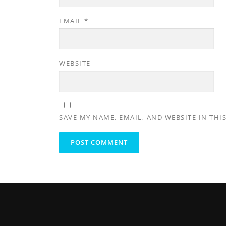
EMAIL
*
WEBSITE
SAVE MY NAME, EMAIL, AND WEBSITE IN THI