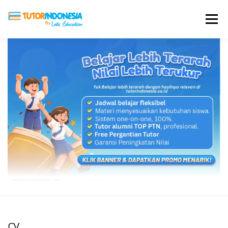
Menu
HOME
ABOUT US
JADI PENGAJAR
BIAYA LES
TESTIMONI
PROFIL ALUMNI
BLOG
DAFTAR SEKOLAH
cv