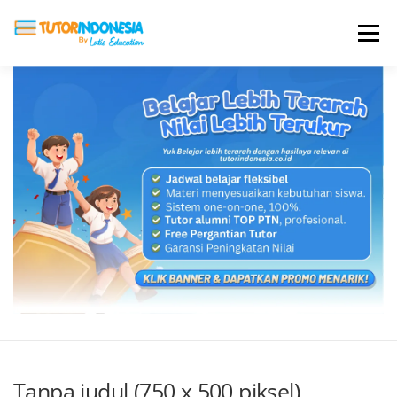
Menu
HOME
ABOUT US
JADI PENGAJAR
BIAYA LES
TESTIMONI
PROFIL ALUMNI
BLOG
DAFTAR SEKOLAH
Tanpa judul (750 x 500 piksel)