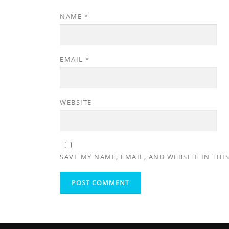
NAME
*
EMAIL
*
WEBSITE
SAVE MY NAME, EMAIL, AND WEBSITE IN THI