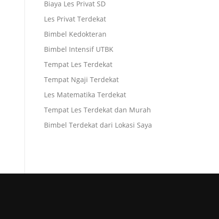
Biaya Les Privat SD
Les Privat Terdekat
Bimbel Kedokteran
Bimbel Intensif UTBK
Tempat Les Terdekat
Tempat Ngaji Terdekat
Les Matematika Terdekat
Tempat Les Terdekat dan Murah
Bimbel Terdekat dari Lokasi Saya